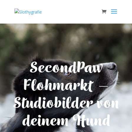
SecondPaw
Flohmarkt –
Studiobilder von
deinem Hund