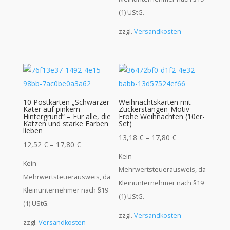
(1) UStG.
zzgl.
Versandkosten
10 Postkarten „Schwarzer
Weihnachtskarten mit
Kater auf pinkem
Zuckerstangen-Motiv –
Hintergrund“ – Für alle, die
Frohe Weihnachten (10er-
Katzen und starke Farben
Set)
lieben
13,18
€
–
17,80
€
12,52
€
–
17,80
€
Kein
Kein
Mehrwertsteuerausweis, da
Mehrwertsteuerausweis, da
Kleinunternehmer nach §19
Kleinunternehmer nach §19
(1) UStG.
(1) UStG.
zzgl.
Versandkosten
zzgl.
Versandkosten