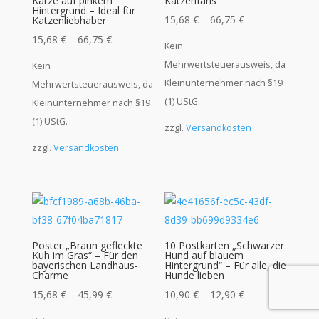
Katze auf pinkem
Katzenfans
Hintergrund – Ideal für
15,68
€
–
66,75
€
Katzenliebhaber
15,68
€
–
66,75
€
Kein
Mehrwertsteuerausweis, da
Kein
Kleinunternehmer nach §19
Mehrwertsteuerausweis, da
(1) UStG.
Kleinunternehmer nach §19
(1) UStG.
zzgl.
Versandkosten
zzgl.
Versandkosten
Poster „Braun gefleckte
10 Postkarten „Schwarzer
Kuh im Gras“ – Für den
Hund auf blauem
bayerischen Landhaus-
Hintergrund“ – Für alle, die
Charme
Hunde lieben
15,68
€
–
45,99
€
10,90
€
–
12,90
€