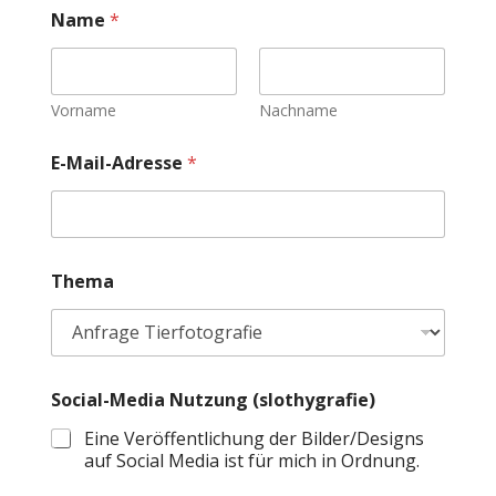
Name
*
Vorname
Nachname
E-Mail-Adresse
*
o
Thema
d
e
r
(
s
l
Social-Media Nutzung (slothygrafie)
o
t
Eine Veröffentlichung der Bilder/Designs
h
auf Social Media ist für mich in Ordnung.
y
g