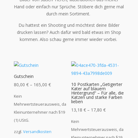
Hand oder einfach nur Sprüche. Stöbere dich gerne mal
durch mein Sortiment.
Du hattest ein Shooting und möchtest deine Bilder
drucken lassen? Auch dafür wird bald etwas im Shop
kommen. Also schau gerne immer wieder vorbei.
Gutschein
10 Postkarten „Getigerter
80,00
€
–
165,00
€
Kater auf blauem
Hintergrund“ – Für alle, die
Kein
Katzen und starke Farben
lieben
Mehrwertsteuerausweis, da
13,18
€
–
17,80
€
Kleinunternehmer nach §19
(1) UStG.
Kein
Mehrwertsteuerausweis, da
zzgl.
Versandkosten
Kleinunternehmer nach §19